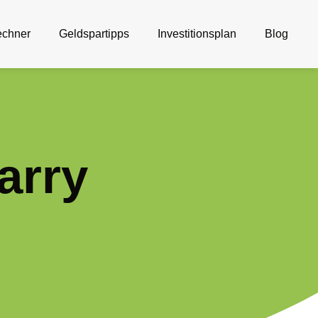
echner
Geldspartipps
Investitionsplan
Blog
arry