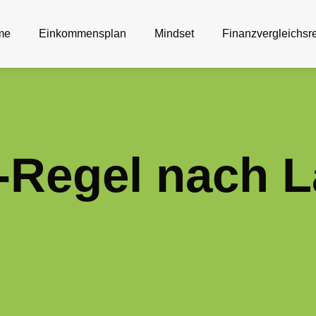
me
Einkommensplan
Mindset
Finanzvergleichsr
-Regel nach L