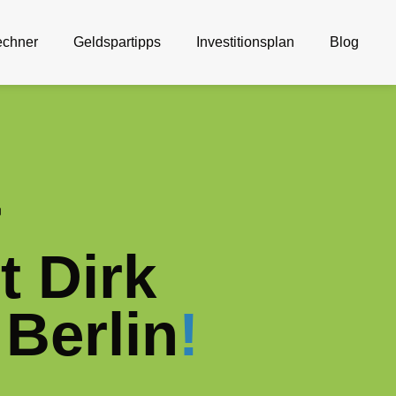
echner
Geldspartipps
Investitionsplan
Blog
r
t Dirk
 Berlin
!