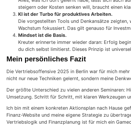
Alles, was ich dort gelernt habe, lässt sich auch a
steigern oder Kosten senken will, braucht einen kla
KI ist der Turbo für produktives Arbeiten.
Die vorgestellten Tools und Denkansätze zeigten,
Wachstum fokussiert. Das gilt genauso für Investm
Mindset ist die Basis.
Kreuter erinnerte immer wieder daran: Erfolg begin
du dich selbst limitierst. Dieses Prinzip ist univers
Mein persönliches Fazit
Die Vertriebsoffensive 2025 in Berlin war für mich mehr 
nicht nur neue Techniken gelernt, sondern meine Denkwe
Der größte Unterschied zu vielen anderen Seminaren: Hi
Umsetzung. Schritt für Schritt, mit klaren Werkzeugen u
Ich bin mit einem konkreten Aktionsplan nach Hause gef
Finanz-Website und meine eigene Strategie zu übertra
Vertriebslogik und Finanzplanung ist für mich ein Game