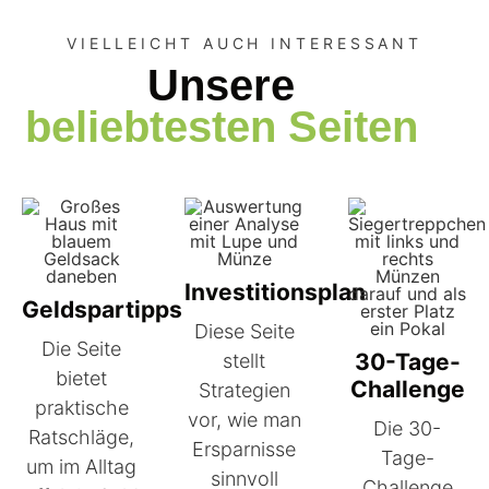
VIELLEICHT AUCH INTERESSANT
Unsere
beliebtesten Seiten
Investitionsplan
Geldspartipps
Diese Seite
Die Seite
30-Tage-
stellt
bietet
Challenge
Strategien
praktische
vor, wie man
Die 30-
Ratschläge,
Ersparnisse
Tage-
um im Alltag
sinnvoll
Challenge